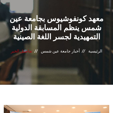
القطاعـات
معهد كونفوشيوس بجامعة عين
الشئون الأكاديمية
شمس ينظم المسابقة الدولية
البحث العلمي
التمهيدية لجسر اللغة الصينية
الرعاية الصحية
الرئيسية
أخبار جامعة عين شمس
تفاصيل الخبر
المراكز والوحدات
الأنظمة الذكية
الإعلام
تواصل معنا