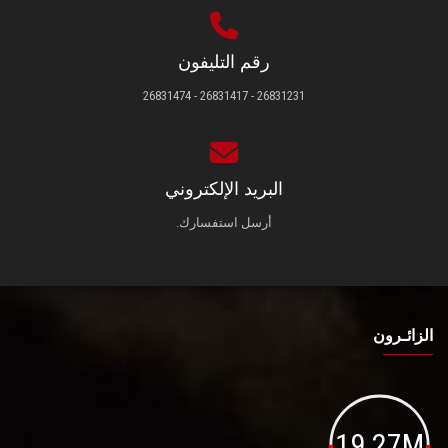
رقم التليفون
26831231 - 26831417 - 26831474
البريد الإلكتروني
أرسل استفسارك.
الزائـرون
19.27M