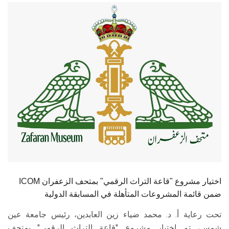
الطلاب
هيئة التدريس
الدراسات العليا
الخريجين
الموظفون
الزائـرون
سجل الان
ICOM اختيار مشروع "قاعة التراث الرقمي" بمتحف الزعفران
ضمن قائمة المشروعات المتأهلة في المسابقة الدولية
تحت رعاية أ. د. محمد ضياء زين العابدين، رئيس جامعة عين
شمس، تم اختيار مشروع "قاعة التراث الرقمي" بمتحف