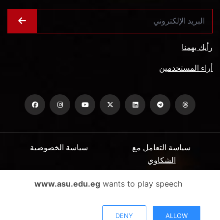
رأيك يهمنا
أراء المستخدمين
سياسة التعامل مع
سياسة الخصوصية
الشكاوي
ميثاق المتعاملين
الأسئلة الشائعة
www.asu.edu.eg
wants to play speech
شروط الاستخدام
DENY
ALLOW