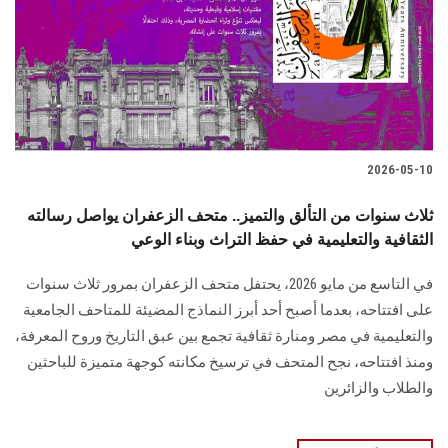
الطلاب
هيئة التدريس
الدراسات العليا
2026-05-10
الخريجين
ثلاث سنوات من التألق والتميز.. متحف الزعفران يواصل رسالته
الموظفون
الثقافية والتعليمية في حفظ التراث وبناء الوعي
في التاسع من مايو 2026، يحتفل متحف الزعفران بمرور ثلاث سنوات
الزائـرون
على افتتاحه، بعدما أصبح أحد أبرز النماذج المضيئة للمتاحف الجامعية
والتعليمية في مصر ومنارة ثقافية تجمع بين عبق التاريخ وروح المعرفة،
سجل الان
ومنذ افتتاحه، نجح المتحف في ترسيخ مكانته كوجهة متميزة للباحثين
والطلاب والزائرين