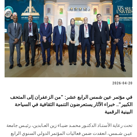
2026-04-20
في مؤتمر عين شمس الرابع عشر: "من الزعفران إلى المتحف
الكبير".. خبراء الآثار يستعرضون التنمية الثقافية في السياحة
البينية الرقمية
تحت رعاية الأستـاذ الدكتـور محمـد ضيـاء زين العـابدين، رئيـس جامعة
عيـن شـمس، انعقدت ضمن فعاليات المؤتمر الدولي السنوي الرابع