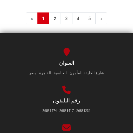
«
1
2
3
4
5
»
العنوان
شارع الخليفة المأمون - العباسية - القاهرة - مصر
رقم التليفون
26831231 - 26831417 - 26831474