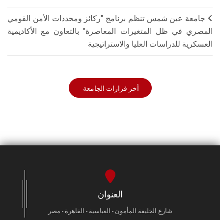
جامعة عين شمس تنظم برنامج "ركائز ومحددات الأمن القومي
المصري في ظل المتغيرات المعاصرة" بالتعاون مع الأكاديمية
العسكرية للدراسات العليا والاستراتيجية
أخر قرارات الجامعة
العنوان
شارع الخليفة المأمون - العباسية - القاهرة - مصر