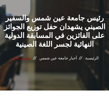
القطاعـات
رئيس جامعة عين شمس والسفير
الشئون الأكاديمية
الصيني يشهدان حفل توزيع الجوائز
البحث العلمي
على الفائزين في المسابقة الدولية
النهائية لجسر اللغة الصينية
الرعاية الصحية
المراكز والوحدات
الرئيسية
أخبار جامعة عين شمس
تفاصيل الخبر
الأنظمة الذكية
الإعلام
تواصل معنا