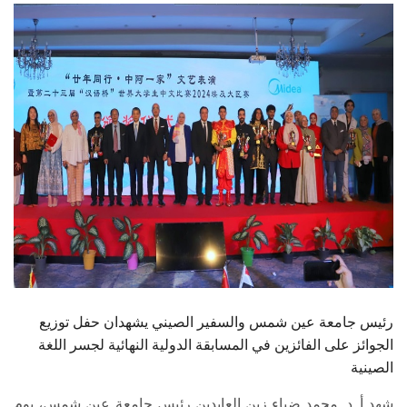
الطلاب
هيئة التدريس
الدراسات العليا
الخريجين
الموظفون
الزائـرون
سجل الان
رئيس جامعة عين شمس والسفير الصيني يشهدان حفل توزيع
الجوائز على الفائزين في المسابقة الدولية النهائية لجسر اللغة
الصينية
شهد أ. د. محمد ضياء زين العابدين رئيس جامعة عين شمس، يوم