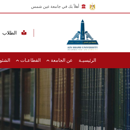
أهلاً بك في جامعة عين شمس
الطلاب
الرئيسيـة
عن الجامعة
القطاعـات
الشئون