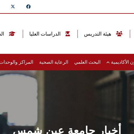
هيئة التدريس
الدراسات العليا
الخريجين
 الأكاديمية
البحث العلمي
الرعاية الصحية
المراكز والوحدا
أخبار جامعة عين شمس