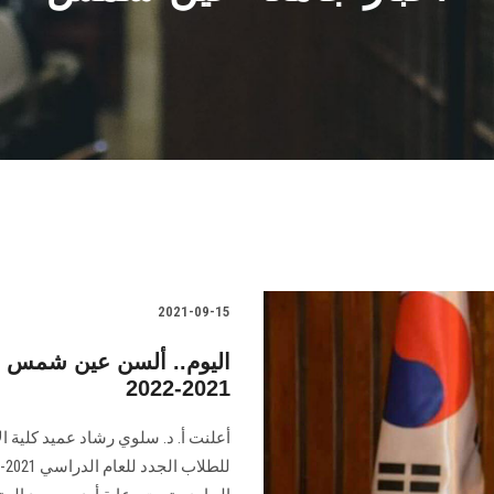
2021-09-15
اليوم.. ألسن عين شمس ت
2021-2022
أعلنت أ. د. سلوي رشاد عميد كلية 