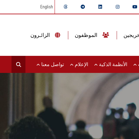
English
الموظفون
الزائـرون
ت
الأنظمة الذكية
الإعلام
تواصل معنا