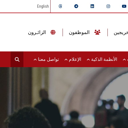
English
الموظفون
الزائـرون
ت
الأنظمة الذكية
الإعلام
تواصل معنا