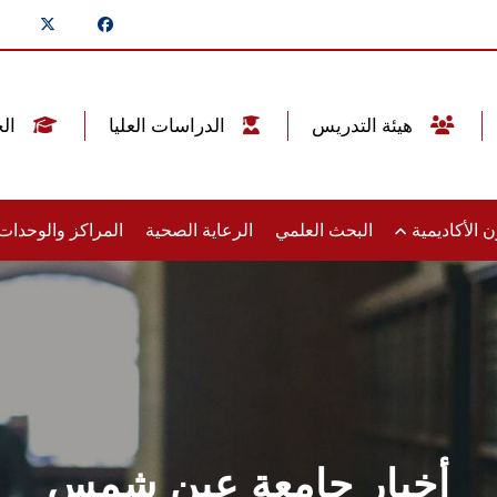
هيئة التدريس
الدراسات العليا
الخريجين
 الأكاديمية
البحث العلمي
الرعاية الصحية
المراكز والوحدا
أخبار جامعة عين شمس