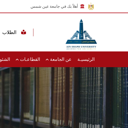
أهلاً بك في جامعة عين شمس
الطلاب
الرئيسيـة
عن الجامعة
القطاعـات
الشئون