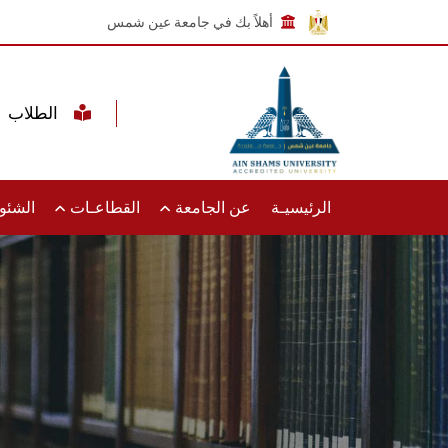
أهلاً بك في جامعة عين شمس
الطلاب
الرئيسيـة
عن الجامعة
القطاعـات
الشئون