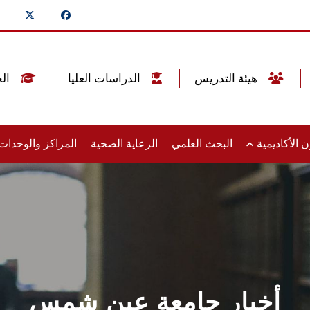
هيئة التدريس
الدراسات العليا
الخريجين
 الأكاديمية
البحث العلمي
الرعاية الصحية
المراكز والوحدا
أخبار جامعة عين شمس