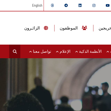
English
الموظفون
الزائـرون
ت
الأنظمة الذكية
الإعلام
تواصل معنا