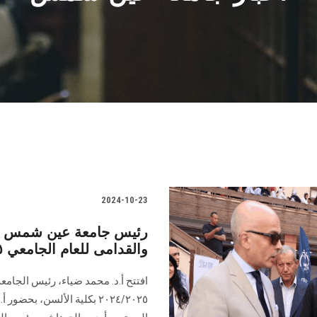
2024-10-23
رئيس جامعة عين شمس يفت
والقدامى للعام الجامعي ٢٠٢٤/٢٠٢٥ بألسن عين شمس
افتتح أ.د. محمد ضياء، رئيس الجامع
٢٠٢٤/٢٠٢٥ بكلية الألسن، ب