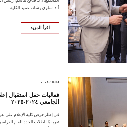
المجتمع، أ. د. صالح هاشم، رئيس ال
أ. د. سلوى رشاد، عميد الكلية.
اقرأ المزيد
2024-10-04
فعاليات حفل استقبال إعل
الجامعي ٢٠٢٤-٢٠٢٥
في إطار حرص كلية الإعلام على تعزي