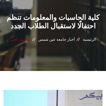
القطاعـات
كلية الحاسبات والمعلومات تنظم
الشئون الأكاديمية
احتفالًا لاستقبال الطلاب الجدد
البحث العلمي
الرئيسية
أخبار جامعة عين شمس
تفاصيل الخبر
الرعاية الصحية
المراكز والوحدات
الأنظمة الذكية
الإعلام
تواصل معنا