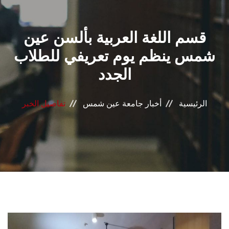
القطاعـات
قسم اللغة العربية بألسن عين
الشئون الأكاديمية
شمس ينظم يوم تعريفي للطلاب
البحث العلمي
الجدد
الرعاية الصحية
الرئيسية
أخبار جامعة عين شمس
تفاصيل الخبر
المراكز والوحدات
الأنظمة الذكية
الإعلام
تواصل معنا