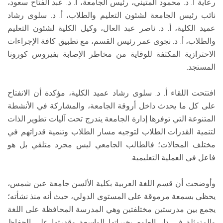
رعاية أ. د. محمود المتيني، رئيس الجامعة، أ. د. عبد الفتاح سعود،
نائب رئيس الجامعة لشئون التعليم والطلاب، أ. د. سلوى رشاد
عميد الكلية، أ. د. ناصر عبد العال، وكيل الكلية لشئون التعليم
والطلاب، أ. د. نجوى عمر رئيس القسم، مع تطبيق كافة الإجراءات
الاحترازية المكثفة للوقاية من مخاطر الإصابة بفيروس كورونا
المستجد.
افتتحت اللقاء أ. د. سلوى رشاد عميد الكلية، مؤكدة أن الانفتاح
على كل ما يحدث داخل أروقة الجامعة، والمشاركة في الأنشطة
المتنوعة التي توفرها إدارة الجامعة يندرج تحت آليات تطوير الذات
لتنمية القدرات الطلاب لتوجيه مسار الطلاب وتنمية قدراتهم في
مختلف المجالات؛ فالطالب الجامعي ليس مجرد متلقي بل هو
فاعل في العملية التعليمية.
وأوضحت أن قسم اللغة العربية بكلية الألسن جامعة عين شمس،
يحظى بسمعة مرموقة على المستوى الدولي، حيث أنه منذ نشأته؛
يجمع بين مدرستين مختلفتين وهي المدرسة المحافظة على اللغة
والمتمثلة في دار العلوم بخبراتها الواسعة وقدرتها على الحفاظ