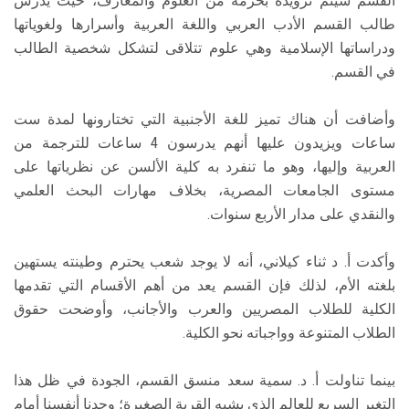
القسم سيتم تزويده بحزمة من العلوم والمعارف، حيث يدرس
طالب القسم الأدب العربي واللغة العربية وأسرارها ولغوياتها
ودراساتها الإسلامية وهي علوم تتلاقى لتشكل شخصية الطالب
في القسم.
وأضافت أن هناك تميز للغة الأجنبية التي تختارونها لمدة ست
ساعات ويزيدون عليها أنهم يدرسون 4 ساعات للترجمة من
العربية وإليها، وهو ما تنفرد به كلية الألسن عن نظرياتها على
مستوى الجامعات المصرية، بخلاف مهارات البحث العلمي
والنقدي على مدار الأربع سنوات.
وأكدت أ. د ثناء كيلاني، أنه لا يوجد شعب يحترم وطينته يستهين
بلغته الأم، لذلك فإن القسم يعد من أهم الأقسام التي تقدمها
الكلية للطلاب المصريين والعرب والأجانب، وأوضحت حقوق
الطلاب المتنوعة وواجباته نحو الكلية.
بينما تناولت أ. د. سمية سعد منسق القسم، الجودة في ظل هذا
التغير السريع للعالم الذي يشبه القرية الصغيرة؛ وجدنا أنفسنا أمام