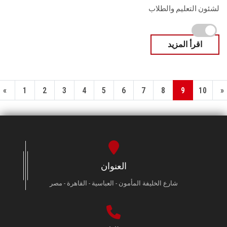
لشئون التعليم والطلاب
اقرأ المزيد
«
1
2
3
4
5
6
7
8
9
10
»
العنوان
شارع الخليفة المأمون - العباسية - القاهرة - مصر