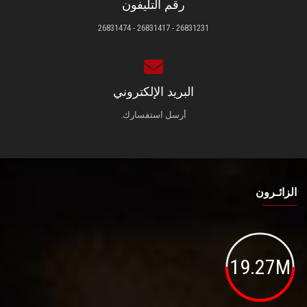
رقم التليفون
26831231 - 26831417 - 26831474
البريد الإلكتروني
أرسل استفسارك.
الزائـرون
19.27M