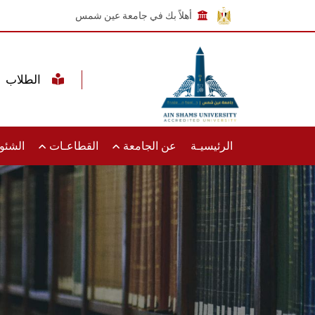
أهلاً بك في جامعة عين شمس
الطلاب
الرئيسيـة
عن الجامعة
القطاعـات
الشئون