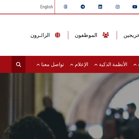
English
الموظفون
الزائـرون
ت
الأنظمة الذكية
الإعلام
تواصل معنا