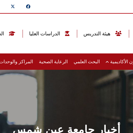
هيئة التدريس
الدراسات العليا
الخريجين
 الأكاديمية
البحث العلمي
الرعاية الصحية
المراكز والوحدا
أخبار جامعة عين شمس