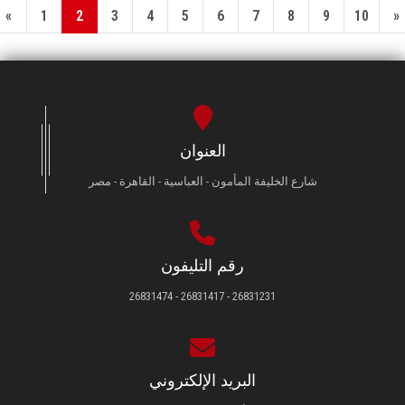
«
1
2
3
4
5
6
7
8
9
10
»
العنوان
شارع الخليفة المأمون - العباسية - القاهرة - مصر
رقم التليفون
26831231 - 26831417 - 26831474
البريد الإلكتروني