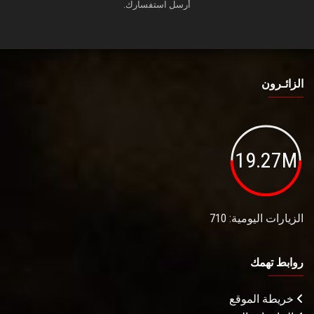
أرسل استفسارك.
الزائـرون
19.27M
الزيارات اليومية: 710
روابط تهمك
خريطة الموقع