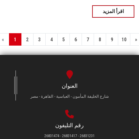
اقرأ المزيد
«
1
2
3
4
5
6
7
8
9
10
»
العنوان
شارع الخليفة المأمون - العباسية - القاهرة - مصر
رقم التليفون
26831231 - 26831417 - 26831474