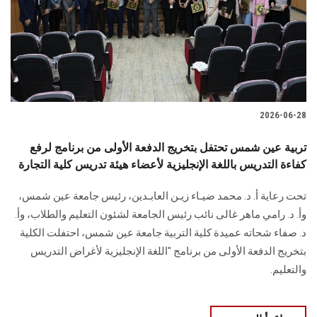
الطلاب
هيئة التدريس
الدراسات العليا
2026-06-28
الخريجين
تربية عين شمس تحتفل بتخريج الدفعة الأولى من برنامج لرفع
الموظفون
كفاءة التدريس باللغة الإنجليزية لأعضاء هيئة تدريس كلية التجارة
تحت رعاية أ. د. محمد ضيـاء زيـن العابـدين، رئيس جامعة عين شمس،
الزائـرون
وأ. د. رامي ماهر غالى نائب رئيس الجامعة لشئون التعليم والطلاب، وأ.
د. صفاء شحاته عميدة كلية التربية جامعة عين شمس، احتفلت الكلية
سجل الان
بتخريج الدفعة الأولى من برنامج "اللغة الإنجليزية لأغراض التدريس
والتعليم.