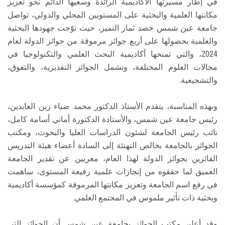
في إطار مسيرتها الأكاديمية الرائدة وسعيها الدائم نحو تعزيز
مكانتها العلمية والبحثية على المستويين المحلي والدولي، تواصل
جامعة عين شمس حصد ثمار التميز، حيث توّجت جهودها البحثية
والعلمية بحصولها على أربع جوائز مرموقة من جوائز الدولة لعام
2024، والتي تمنحها أكاديمية البحث العلمي والتكنولوجيا في
مجالات العلوم المختلفة، وتشمل الجوائز التقديرية، والتفوق،
والتشجيعية.
وبهذه المناسبة، يتقدم الأستاذ الدكتور محمد ضياء زين العابدين،
رئيس جامعة عين شمس، والأستاذة الدكتورة أماني أسامة كامل،
نائب رئيس الجامعة لشئون الدراسات العليا والبحوث، ومكتب
الجوائز بالجامعة بخالص التهنئة إلى السادة أعضاء هيئة التدريس
الفائزين بجوائز الدولة لهذا العام، معربين عن تقدير الجامعة
العميق لما حققوه من إنجازات علمية رفيعة المستوى، ساهمت
في رفع اسم الجامعة وتعزيز مكانتها المرموقة كمؤسسة أكاديمية
وبحثية ذات تأثير ملموس في المجتمع العلمي.
وقد أعلن مكتب الجوائز بجامعة عين شمس أن الجوائز التي