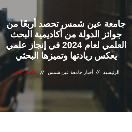
القطاعـات
جامعة عين شمس تحصد أربعًا من
الشئون الأكاديمية
جوائز الدولة من أكاديمية البحث
البحث العلمي
العلمي لعام 2024 في إنجاز علمي
يعكس ريادتها وتميزها البحثي
الرعاية الصحية
المراكز والوحدات
الرئيسية
أخبار جامعة عين شمس
تفاصيل الخبر
الأنظمة الذكية
الإعلام
تواصل معنا