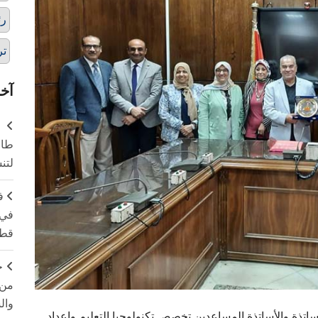
رئ
تر
آخر
طال
لتن
ف
في 
قطا
ج
من 
وال
أساتذة والأساتذة المساعدين تخصص تكنولوجيا التعليم وإعداد