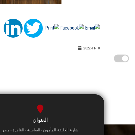
2022-11-10
العنوان
شارع الخليفة المأمون - العباسية - القاهرة - مصر