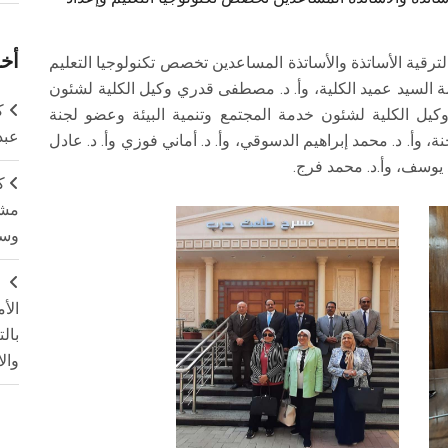
أخر
 لترقية الأساتذة والأساتذة المساعدين تخصص تكنولوجيا التعليم
ة السيد عميد الكلية، وأ. د. مصطفى قدري وكيل الكلية لشئون
ك
وكيل الكلية لشئون خدمة المجتمع وتنمية البيئة وعضو لجنة
عبد
، وأ. د. محمد إبراهيم الدسوقي، وأ. د. أماني فوزي وأ. د. عادل
يد يوسف، وأ.د. محمد فرج.
ك
مشت
وسم
ج
الأ
بال
وال