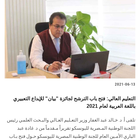
2021-06-13
التعليم العالي: فتح باب الترشح لجائزة "بيان" للإبداع التعبيري
باللغة العربية لعام 2021
تلقى أ. د. خـالد عبد الغفار وزير التعـليم العـالي والبـحث العلمي رئيس
اللجنة الوطنية المـصرية لليونسكو تقريراً مـقدماً من د. غادة عبد
الباري الأمـين العام للجنة الوطنية المصرية لليونسكو حـول فتح بـاب