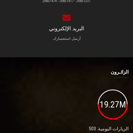
26831231 - 26831417 - 26831474
البريد الإلكتروني
أرسل استفسارك.
الزائـرون
19.27M
الزيارات اليومية: 503