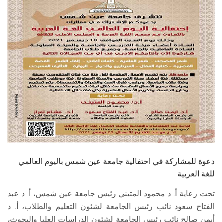
الطلاب
هيئة التدريس
الدراسات العليا
الخريجين
الموظفون
الزائـرون
دعوة للمشاركة في احتفالية جامعة عين شمس باليوم العالمي
سجل الان
للغة العربية
تحت رعاية أ. د محمود المتيني رئيس جامعة عين شمس، أ. د عبد
الفتاح سعود نائب رئيس الجامعة لشئون التعليم والطلاب، أ. د
أيمن صالح نائب رئيس الجامعة لشئون الدراسات العليا والبحوث،