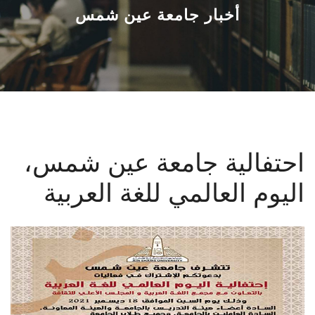
القطاعـات
أخبار جامعة عين شمس
الشئون الأكاديمية
البحث العلمي
الرعاية الصحية
احتفالية جامعة عين شمس،
المراكز والوحدات
اليوم العالمي للغة العربية
الأنظمة الذكية
الإعلام
تواصل معنا