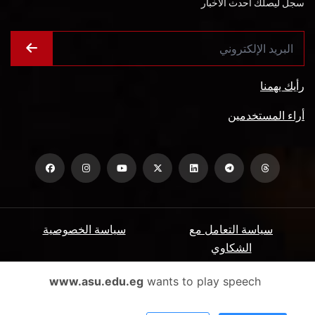
سجل ليصلك أحدث الأخبار
رأيك يهمنا
أراء المستخدمين
سياسة التعامل مع
سياسة الخصوصية
الشكاوي
ميثاق المتعاملين
الأسئلة الشائعة
www.asu.edu.eg
wants to play speech
شروط الاستخدام