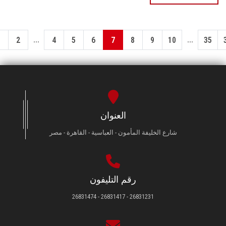
...
...
1
2
4
5
6
7
8
9
10
35
العنوان
شارع الخليفة المأمون - العباسية - القاهرة - مصر
رقم التليفون
26831231 - 26831417 - 26831474