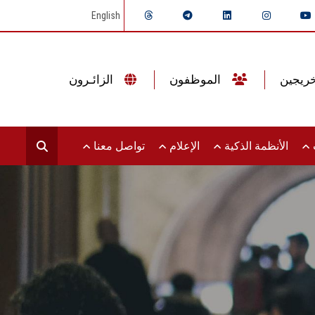
English
الموظفون
الزائـرون
ت
الأنظمة الذكية
الإعلام
تواصل معنا