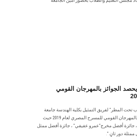
اد مجلس التعليم والطلاب بحضور أمين الجامعة
صد الجوائز بالمهرجان القومي
حت المطر" لفريق التمثيل بكلية الهندسة جامعة
عين شمس جوائز مسابقة الشباب بالمهرجان القومي للمسرح المصري لعام 2019 حيث
جائزة أفضل مخرج"عمرو عفيفي" ، جائزة أفضل ممثل
مثلة دور ثانٍ ".