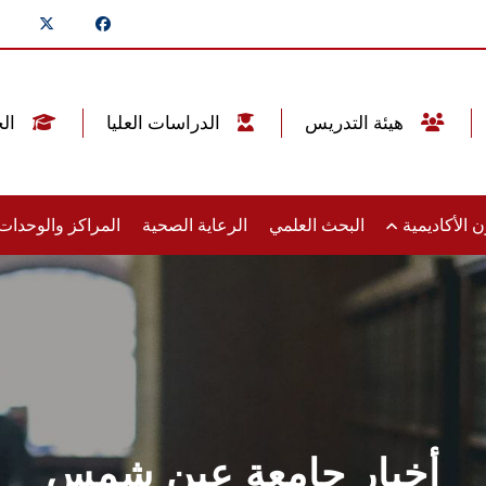
هيئة التدريس
الدراسات العليا
الخريجين
 الأكاديمية
البحث العلمي
الرعاية الصحية
المراكز والوحدا
أخبار جامعة عين شمس