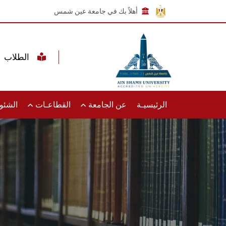
أهلاً بك في جامعة عين شمس
الطلاب
الرئيسيـة
عن الجامعة
القطاعـات
الشئون