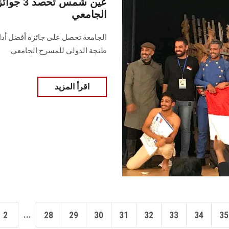
عين شمس
الجامعي
الجامعة تحصل على جائزة أفضل أد
طنجة الدولي للمسرح الجامعي
اقرأ المزيد
...
2
28
29
30
31
32
33
34
35