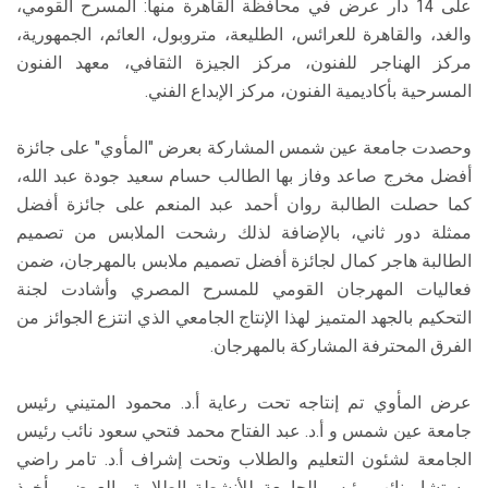
على 14 دار عرض في محافظة القاهرة منها: المسرح القومي،
والغد، والقاهرة للعرائس، الطليعة، متروبول، العائم، الجمهورية،
مركز الهناجر للفنون، مركز الجيزة الثقافي، معهد الفنون
المسرحية بأكاديمية الفنون، مركز الإبداع الفني.
وحصدت جامعة عين شمس المشاركة بعرض "المأوي" على جائزة
أفضل مخرج صاعد وفاز بها الطالب حسام سعيد جودة عبد الله،
كما حصلت الطالبة روان أحمد عبد المنعم على جائزة أفضل
ممثلة دور ثاني، بالإضافة لذلك رشحت الملابس من تصميم
الطالبة هاجر كمال لجائزة أفضل تصميم ملابس بالمهرجان، ضمن
فعاليات المهرجان القومي للمسرح المصري وأشادت لجنة
التحكيم بالجهد المتميز لهذا الإنتاج الجامعي الذي انتزع الجوائز من
الفرق المحترفة المشاركة بالمهرجان.
عرض المأوي تم إنتاجه تحت رعاية أ.د. محمود المتيني رئيس
جامعة عين شمس و أ.د. عبد الفتاح محمد فتحي سعود نائب رئيس
الجامعة لشئون التعليم والطلاب وتحت إشراف أ.د. تامر راضي
مستشار نائب رئيس الجامعة للأنشطة الطلابية والعرض مأخوذ