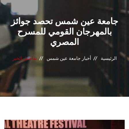
القطاعـات
جامعة عين شمس تحصد جوائز
الشئون الأكاديمية
بالمهرجان القومي للمسرح
البحث العلمي
المصري
الرعاية الصحية
الرئيسية
أخبار جامعة عين شمس
تفاصيل الخبر
المراكز والوحدات
الأنظمة الذكية
الإعلام
تواصل معنا