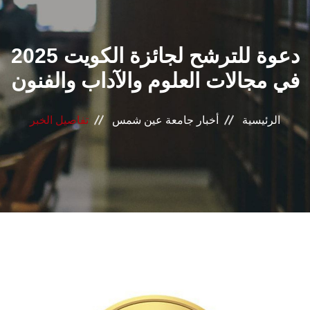
القطاعـات
دعوة للترشح لجائزة الكويت 2025
الشئون الأكاديمية
في مجالات العلوم والآداب والفنون
البحث العلمي
الرئيسية
أخبار جامعة عين شمس
تفاصيل الخبر
الرعاية الصحية
المراكز والوحدات
الأنظمة الذكية
الإعلام
تواصل معنا