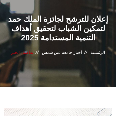
القطاعـات
إعلان للترشح لجائزة الملك حمد
الشئون الأكاديمية
لتمكين الشباب لتحقيق أهداف
البحث العلمي
التنمية المستدامة 2025
الرعاية الصحية
الرئيسية
أخبار جامعة عين شمس
تفاصيل الخبر
المراكز والوحدات
الأنظمة الذكية
الإعلام
تواصل معنا