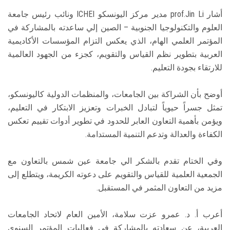
أشار prof.Jin Li مدير مركز اليونسكو ICHEI ونائب رئيس جامعة
العلوم والتكنولوجيا الجنوبية – الصين إلي ساعدته بالمشاركة في
المؤتمر العلمي الهام، الذي يعكس التزام المؤسسات الأكاديمية
العربية بتطوير نظم القياس والتقويم، كجزء من الجهود العالمية
للارتقاء بجودة التعليم.
أوضح بأن الشراكة بين الجامعات، والمنظمات الدولية كاليونسكو،
تمثل جسراً حيوياً لتبادل الخبرات وتعزيز الابتكار في التعليم،
ويؤمن بأهمية التعاون العابر للحدود في تطوير أدوات تقييم تعكس
الكفاءة والعدالة وتدعم التنمية المستدامة.
وفي الختام تقدم بالشكر الي جامعة عين شمس بالتعاون مع
الجمعية العلمية للقياس والتقويم على دعوته الكريمة، ويتطلع إلى
مزيد من التعاون المثمر في المستقبل.
أعرب أ. د. عمرو عزت سلامة، الأمين العام لاتحاد الجامعات
العربية، عن سعادته بالمشاركة في فعاليات المؤتمر السنوي