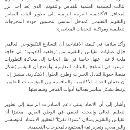
الثالث للجمعية العلمية للقياس والتقويم، الذي يُعد أحد أبرز
المحافل الأكاديمية العربية الرامية إلى تطوير آليات القياس
والتقويم التعليمي كمدخل أساسي لتحسين جودة المخرجات
التعليمية ومواكبة التحديات المعاصرة.
وأكد سلامة في كلمته الافتتاحية أن التسارع التكنولوجي العالمي
حوَّل عمليات القياس والتقويم من "رفاهية أكاديمية" إلى حاجة
ملحة لا غنى عنها، خاصةً في ظل الحاجة إلى محاكاة التطورات
النوعية في المناهج والبيئات التعليمية. وأوضح أن المؤتمر يُشكّل
منصةً حيويةً لتبادل الخبرات وطرح الحلول الابتكارية، مشيرًا إلى
أن ضمان العدالة الأكاديمية والتنافسية بين المؤسسات التعليمية
يرتبط بشكل مباشر بفعالية أدوات القياس وشفافيتها.
وأشار إلى أن الاتحاد يتبنى دعم المبادرات الرامية إلى تطوير
التعليم العالي والبحث العلمي في الوطن العربي، معتبرًا أن
القياس والتقويم يمثلان "عمودًا فقريًا" لتحقيق الاعتماد المؤسسي
والبرامجي، وتعزيز ثقة المجتمع بالمخرجات التعليمية.