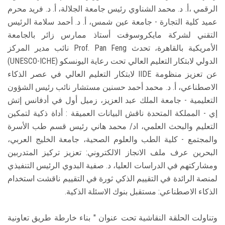
الرقمي ،أ. د. محمد الشناوي رئيس جامعة الجلالة، أ. د. فريد محرم
عميد كلية التجارة - جامعة عين شمس، أ. د. أحمد سلامة الرئيس
التقني لشركة مايكروسوفت أستاذ ممارس زائر بالجامعة
الأمريكية بالقاهرة، تحدث Prof. Pan Feng نائب مدير المركز
الدولي لابتكار التعليم العالي تحت رعاية اليونسكو (UNESCO-ICHE)
عن تعزيز منظومة IIDE لابتكار التعليم العالي في عصر الذكاء
الاصطناعي، أ. د. محمد أحمد حسنين مستشار نائب رئيس الشؤون
التعليمية - جامعة الملك عبد العزيز، زميل أول في أدفانس إتش
إي - المملكة المتحدة ناقش البيانات العميقة : أداة ذكية لتمكين
التعليم والبحث العلمي، اد/ محمد هاني رئيس قسم طب الأسرة
والمجتمع - كلية الطب والعلوم الصحية، جامعة الخليج العربي،
البحرين عرف ملف الانجاز الالكتروني: تعزيز تركيز المتدربين
ومشاركتهم في الدراسات العليا، د. صفية البدوي الرئيس التنفيذي
لمنصة الرائدة في التقييم الذكي ثورة في التقييم ناقشت استخدام
الذكاء الاصطناعي: مستقبل بنوك الاسئلة الذكية.
وتناولت الحلقة النقاشية تحت عنوان " بناء خارطة طريق تعاونية