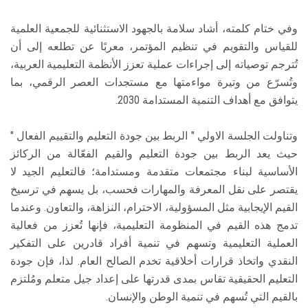
وفي ختام كلمته، أشاد سلامة بالجهود الاستثنائية للجمعية العلمية
للقياس والتقويم في تنظيم المؤتمر، معربًا عن تطلعه إلى أن
تُترجم توصياته إلى إجراءات عملية تعزز الأنظمة التعليمية العربية،
وتُسرّع من وتيرة مواءمتها مع مستجدات العصر الرقمي، بما
يتوافق مع أهداف التنمية المستدامة 2030.
وتناولت الجلسة الاولي " الربط بين جودة التعليم والتقييم الفعال "
حيث يعد الربط بين جودة التعليم والقيم الفعّالة من الركائز
الأساسية لبناء مجتمعات متقدمة ومستدامة؛ فالتعليم الجيد لا
يقتصر على نقل المعرفة والمهارات فحسب، بل يسهم في ترسيخ
القيم الإيجابية مثل المسؤولية، الاحترام، النزاهة، والتعاون. وعندما
تدمج هذه القيم في المنظومة التعليمية، فإنها تُعزز من فعالية
العملية التعليمية وتسهم في تنمية أفراد قادرين على التفكير
النقدي واتخاذ قرارات أخلاقية تخدم الصالح العام. لذا، فإن جودة
التعليم الحقيقية تقاس بمدى قدرتها على إعداد جيل متعلم ومُلتزم
بالقيم التي تُسهم في تنمية الوطن والإنسان.