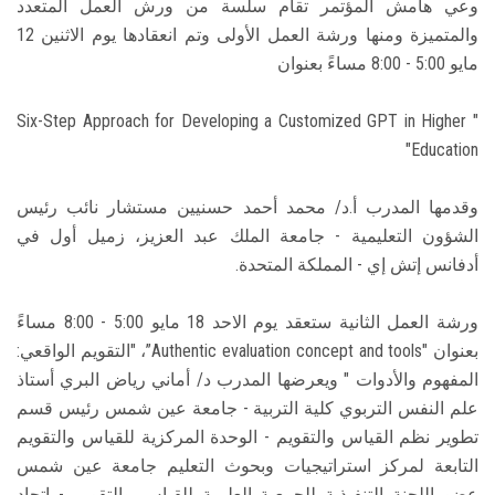
وعي هامش المؤتمر تقام سلسة من ورش العمل المتعدد
والمتميزة ومنها ورشة العمل الأولى وتم انعقادها يوم الاثنين 12
مايو 5:00 - 8:00 مساءً بعنوان
" Six-Step Approach for Developing a Customized GPT in Higher
Education"
وقدمها المدرب أ.د/ محمد أحمد حسنيين مستشار نائب رئيس
الشؤون التعليمية - جامعة الملك عبد العزيز، زميل أول في
أدفانس إتش إي - المملكة المتحدة.
ورشة العمل الثانية ستعقد يوم الاحد 18 مايو 5:00 - 8:00 مساءً
بعنوان "Authentic evaluation concept and tools”، "التقويم الواقعي:
المفهوم والأدوات " ويعرضها المدرب د/ أماني رياض البري أستاذ
علم النفس التربوي كلية التربية - جامعة عين شمس رئيس قسم
تطوير نظم القياس والتقويم - الوحدة المركزية للقياس والتقويم
التابعة لمركز استراتيجيات وبحوث التعليم جامعة عين شمس
عضو اللجنة التنفيذية للجمعية العلمية للقياس والتقويم - اتحاد