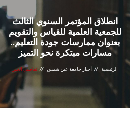
القطاعـات
انطلاق المؤتمر السنوي الثالث
الشئون الأكاديمية
للجمعية العلمية للقياس والتقويم
البحث العلمي
بعنوان ممارسات جودة التعليم..
مسارات مبتكرة نحو التميز
الرعاية الصحية
المراكز والوحدات
الرئيسية
أخبار جامعة عين شمس
تفاصيل الخبر
الأنظمة الذكية
الإعلام
تواصل معنا