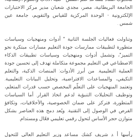
الجامعة البريطانية، مصر، مجدي شعبان مدير مركز الاختبارات
الإلكترونية - الوحدة المركزية للقياس والتقويم، جامعة عين
شمس .
وتناولت فعاليات الجلسة الثانية " أدوات ومنهجيات وسياسات
متطورة لتطبيقات ممارسات جودة التعليم مسارات مبتكرة نحو
التميز"، وتشمل أدوات ومنهجيات وسياسات تطبيقات الذكاء
الاصطناعي في التعليم مجموعة متكاملة تهدف إلى تحسين جودة
العملية التعليمية. من أبرز الأدوات: المنصات الذكية، والتعلم
التكيفي، والمساعدات الافتراضية، وتحليل البيانات التعليمية.
وتعتمد المنهجيات على التعلّم المخصص حسب قدرات المتعلم،
وتوظيف التحليلات التنبؤية لدعم اتخاذ القرار. أما السياسات
المتطورة، فتركز على ضمان الخصوصية، والأخلاقيات، وتكافؤ
الفرص في الوصول إلى التقنية. ويُعد دمج هذه العناصر بشكل
متوازن حجر الأساس لتحول رقمي تعليمي فعّال ومستدام.
رأسها أ .د شريف كشك مساعد وزير التعليم العالي للتحول