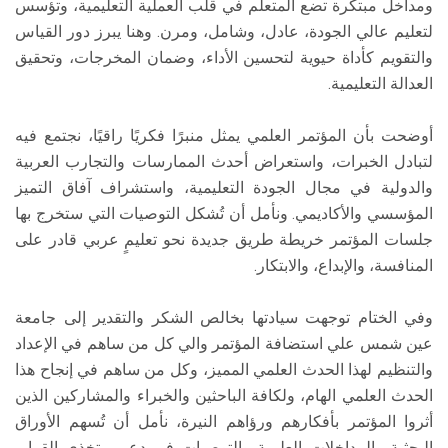
ومداخل مبتكرة تضع المتعلم في قلب العملية التعليمية، وتؤسس
لتعليم عالي الجودة، عادل، وشامل، ومرن. وهنا يبرز دور القياس
والتقويم كأداة حيوية لتحسين الأداء، وضمان المخرجات، وتحقيق
العدالة التعليمية.
أوضحت بأن المؤتمر العلمي يمثل منبرًا فكريًا راقيًا، نجتمع فيه
لتبادل الخبرات، واستعراض أحدث الممارسات والتجارب العربية
والدولية في مجال الجودة التعليمية، واستشراف آفاق التميز
المؤسسي والأكاديمي. ونأمل أن تُشكل التوصيات التي ستخرج بها
جلسات المؤتمر خريطة طريق جديدة نحو تعليمٍ عربي قادر على
المنافسة، والإبداع، والابتكار.
وفي الختام توجهت سيادتها بخالص الشكر والتقدير إلى جامعة
عين شمس علي استضافة المؤتمر والي كل من ساهم في الإعداد
والتنظيم لهذا الحدث العلمي المميز، وكل من ساهم في إنجاح هذا
الحدث العلمي الهام، ولكافة الباحثين والخبراء والمشاركين الذين
أثروا المؤتمر بأفكارهم ورؤاهم النيرة، نأمل أن تُسهم الأوراق
البحثية والمداخلات العلمية والتوصيات في دعم متخذي القرار،