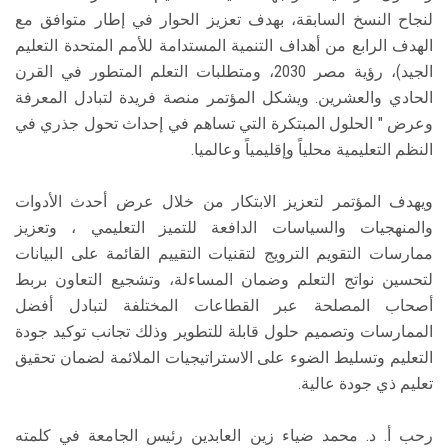
لنجاح النسخ السابقة، بهدف تعزيز الحوار في إطار متوافق مع
الهدف الرابع من أهداف التنمية المستدامة للأمم المتحدة التعليم
الجيد)، رؤية مصر 2030، ومتطلبات التعلم المتطور في القرن
الحادي والعشرين. ويشكل المؤتمر منصة فريدة لتبادل المعرفة
وعرض " الحلول المبتكرة التي تساهم في إحداث تحول جذري في
النظم التعليمية محلياً وإقليمياً وعالميا.
ويهدف المؤتمر لتعزيز الابتكار من خلال عرض أحدث الأدوات
والمنهجيات والسياسات الدافعة للتميز التعليمي ، وتعزيز
ممارسات التقويم الترويج لتقنيات التقييم القائمة على البيانات
لتحسين نواتج التعلم وضمان المساءلة، وتشجيع التعاون بربط
أصحاب المصلحة عبر القطاعات المختلفة لتبادل أفضل
الممارسات وتصميم حلول قابلة للتطوير وذلك تجانب توكيد جودة
التعليم وتسليط الضوء على الاستراتيجيات الملائمة لضمان تحقيق
تعليم ذي جودة عالية.
رحب أ. د. محمد ضياء زين العابدين رئيس الجامعة في كلمته