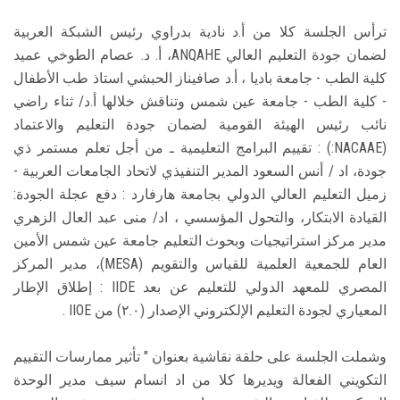
ترأس الجلسة كلا من أ.د نادية بدراوي رئيس الشبكة العربية
لضمان جودة التعليم العالي ANQAHE، أ. د. عصام الطوخي عميد
كلية الطب - جامعة باديا ، أ.د صافيناز الحبشي استاذ طب الأطفال
- كلية الطب - جامعة عين شمس وتناقش خلالها أ.د/ ثناء راضي
نائب رئيس الهيئة القومية لضمان جودة التعليم والاعتماد
(NACAAE:) : تقييم البرامج التعليمية ـ من أجل تعلم مستمر ذي
جودة، اد / أنس السعود المدير التنفيذي لاتحاد الجامعات العربية -
زميل التعليم العالي الدولي بجامعة هارفارد : دفع عجلة الجودة:
القيادة الابتكار، والتحول المؤسسي ، اد/ منى عبد العال الزهري
مدير مركز استراتيجيات وبحوث التعليم جامعة عين شمس الأمين
العام للجمعية العلمية للقياس والتقويم (MESA)، مدير المركز
المصري للمعهد الدولي للتعليم عن بعد IIDE : إطلاق الإطار
المعياري لجودة التعليم الإلكتروني الإصدار (٢.٠) من IIOE .
وشملت الجلسة على حلقة نقاشية بعنوان " تأثير ممارسات التقييم
التكويني الفعالة ويديرها كلا من اد انسام سيف مدير الوحدة