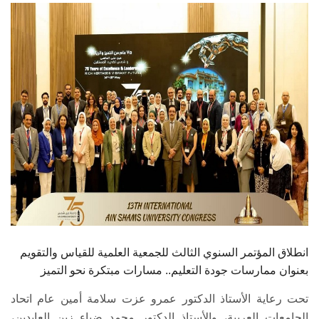
الطلاب
هيئة التدريس
الدراسات العليا
الخريجين
الموظفون
الزائـرون
سجل الان
انطلاق المؤتمر السنوي الثالث للجمعية العلمية للقياس والتقويم
بعنوان ممارسات جودة التعليم.. مسارات مبتكرة نحو التميز
تحت رعاية الأستاذ الدكتور عمرو عزت سلامة أمين عام اتحاد
الجامعات العربية، والأستاذ الدكتور محمد ضياء زين العابدين،