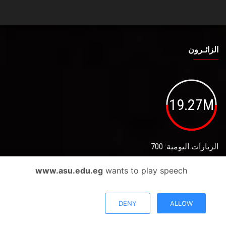
الزائـرون
19.27M
الزيارات اليومية: 700
www.asu.edu.eg
wants to play speech
روابط تهمك
DENY
ALLOW
خريطة الموقع
الجامعات المصرية