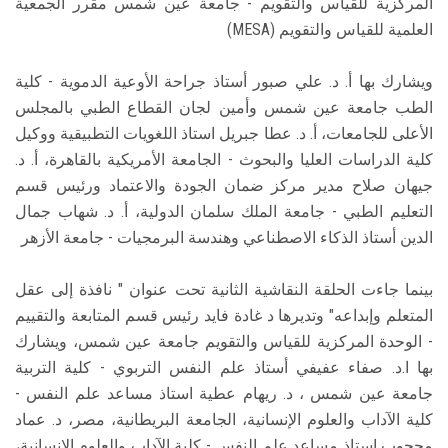
المركزية للقياس والتقويم - جامعة عين شمس مقرر الجمعية
العلمية للقياس والتقويم (MESA)
ويشارك بها أ. د. علي صبور أستاذ جراحة الأوعية الدموية - كلية
الطب جامعة عين شمس وأمين لجان القطاع الطبي بالمجلس
الأعلى للجامعات، أ. د. عطا جبريل استاذ اللغويات التطبيقية ووكيل
كلية الدراسات العليا والبحوث - الجامعة الأمريكية بالقاهرة، أ. د.
جيهان صلاح مدير مركز ضمان الجودة والاعتماد ورئيس قسم
التعليم الطبي - جامعة الملك سلمان الدولية، أ. د. شهاب جمال
الدين أستاذ الذكاء الاصطناعي وهندسة البرمجيات - جامعة الأزهر
بينما جاءت الحلقة النقاشية الثانية تحت عنوان " نافذة إلى عقل
المتعلم وإبداعه" وتديرها د غادة فايد رئيس قسم المتابعة والتقييم
- الوحدة المركزية للقياس والتقويم جامعة عين شمس، ويشارك
بها ا.د. صفاء عفيفي أستاذ علم النفس التربوي - كلية التربية
جامعة عين شمس ، د. ريهام عطية استاذ مساعد علم النفس -
كلية الآداب والعلوم الإنسانية، الجامعة البريطانية، مصر، د. عماد
محجوب استاذ مساعد علم النفس - كلية الآداب والعلوم الإنسانية،