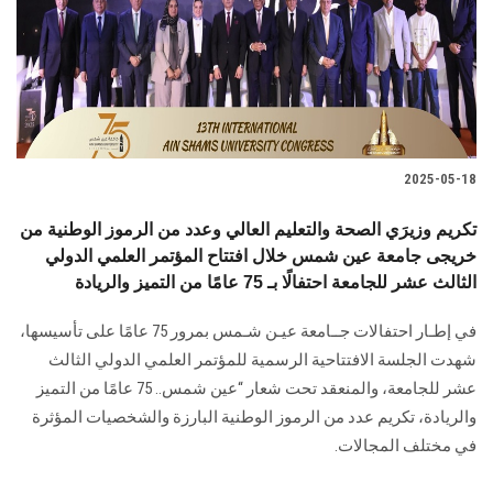
الطلاب
هيئة التدريس
الدراسات العليا
2025-05-18
الخريجين
تكريم وزيرَي الصحة والتعليم العالي وعدد من الرموز الوطنية من
الموظفون
خريجى جامعة عين شمس خلال افتتاح المؤتمر العلمي الدولي
الثالث عشر للجامعة احتفالًا بـ 75 عامًا من التميز والريادة
الزائـرون
في إطـار احتفالات جــامعة عيـن شـمس بمرور 75 عامًا على تأسيسها،
شهدت الجلسة الافتتاحية الرسمية للمؤتمر العلمي الدولي الثالث
سجل الان
عشر للجامعة، والمنعقد تحت شعار “عين شمس.. 75 عامًا من التميز
والريادة، تكريم عدد من الرموز الوطنية البارزة والشخصيات المؤثرة
في مختلف المجالات.