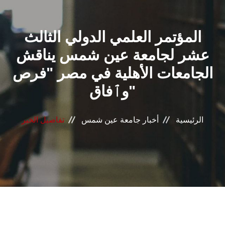
القطاعـات
المؤتمر العلمي الدولي الثالث
الشئون الأكاديمية
عشر لجامعة عين شمس يناقش
البحث العلمي
الجامعات الأهلية في مصر "فرص
وٱفاق"
الرعاية الصحية
المراكز والوحدات
الرئيسية
أخبار جامعة عين شمس
تفاصيل الخبر
الأنظمة الذكية
الإعلام
تواصل معنا