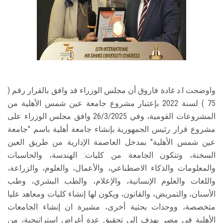
واوضحت ا.د غادة فاروق أن مجلس الوزراء قد وافق بالقرار رقم (
75 ) لسنة 2022 بإعتبار مشروع جامعة عين شمس الأهلية من
المشروعات القومية، وفي 26/3/2025 وافق مجلس الوزراء على
مشروع قرار رئيس الجمهورية بإنشاء جامعة أهلية باسم "جامعة
عين شمس الأهلية" بمدخل العاصمة الإدارية من طريق العين
السخنة، وتتكون الجامعة من كليات: الهندسة، والحاسبات
والمعلومات والذكاء الاصطناعي، والأعمال، والعلوم، والزراعة،
واللغات والعلوم الإنسانية، والإعلام، والطب البشري، وطب
الأسنان، والتمريض، والقانون، ويكون لها إنشاء كليات ومعاهد عليا
متخصصة، ووحدات بحثية أخرى، مشيرة ان إنشاء الجامعات
الأهلية في مصر يهدف إلى تحقيق عدة أغراض استراتيجية، من