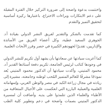
واختتمت بدعوة واضحة إلى ضرورة التركيز خلال الفترة المقبلة
على دعم الابتكارات وبراءات الاختراع، باعتبارها ركيزة أساسية
لتحقيق التميز والتقدم.
كما تقدمت بالشكر والتقدير لفريق النشر الدولي بقيادة أ.د.
الجوهري السعيد عطية، وكل أعضاء الفريق من الأساتذة
والإداريين، تقديرًا لجهودهم الكبيرة في حصر وفرز الأبحاث العلمية.
كما أعربت سيادتها عن سعادتها بأن يشهد أول تكريم للنشر الدولي
في وجودها كنائب لرئيس الجامعة، تكريم دفعة أستاذها القدير أ.د.
محمود المتيني، وأكدت سيادتها أن الدكتور محمود المتيني يُعد
نموذجًا مشرفًا للعالم المتميز المُحب لوطنه وجامعته، مشيرة إلى
ريادته في مجال زراعة الكبد في مصر والوطن العربي، وإسهاماته
العلمية والعملية البارزة التي انعكست على الأجيال المتعاقبة من
الأطباء والعلماء الذين تتلمذوا على يديه. وأضافت أن لمسيرة
الدكتور المتيني بصمات واضحة في دعم وتطوير كلية الطب