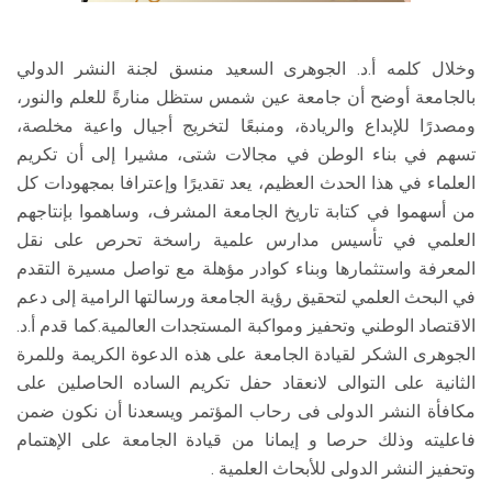
وخلال كلمه أ.د. الجوهرى السعيد منسق لجنة النشر الدولي
بالجامعة أوضح أن جامعة عين شمس ستظل منارةً للعلم والنور،
ومصدرًا للإبداع والريادة، ومنبعًا لتخريج أجيال واعية مخلصة،
تسهم في بناء الوطن في مجالات شتى، مشيرا إلى أن تكريم
العلماء في هذا الحدث العظيم، يعد تقديرًا وإعترافا بمجهودات كل
من أسهموا في كتابة تاريخ الجامعة المشرف، وساهموا بإنتاجهم
العلمي في تأسيس مدارس علمية راسخة تحرص على نقل
المعرفة واستثمارها وبناء كوادر مؤهلة مع تواصل مسيرة التقدم
في البحث العلمي لتحقيق رؤية الجامعة ورسالتها الرامية إلى دعم
الاقتصاد الوطني وتحفيز ومواكبة المستجدات العالمية.كما قدم أ.د.
الجوهرى الشكر لقيادة الجامعة على هذه الدعوة الكريمة وللمرة
الثانية على التوالى لانعقاد حفل تكريم الساده الحاصلين على
مكافأة النشر الدولى فى رحاب المؤتمر ويسعدنا أن نكون ضمن
فاعليته وذلك حرصا و إيمانا من قيادة الجامعة على الإهتمام
وتحفيز النشر الدولى للأبحاث العلمية .