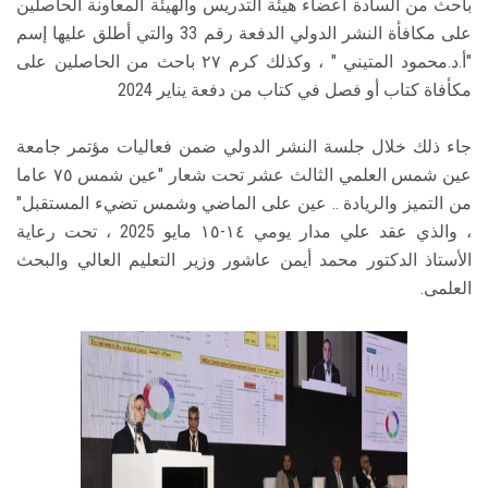
باحث من السادة أعضاء هيئة التدريس والهيئة المعاونة الحاصلين
على مكافأة النشر الدولي الدفعة رقم 33 والتي أطلق عليها إسم
"أ.د.محمود المتيني " ، وكذلك كرم ٢٧ باحث من الحاصلين على
مكأفاة كتاب أو فصل في كتاب من دفعة يناير 2024
جاء ذلك خلال جلسة النشر الدولي ضمن فعاليات مؤتمر جامعة
عين شمس العلمي الثالث عشر تحت شعار "عين شمس ٧٥ عاما
من التميز والريادة .. عين على الماضي وشمس تضيء المستقبل"
، والذي عقد علي مدار يومي ١٤-١٥ مايو 2025 ، تحت رعاية
الأستاذ الدكتور محمد أيمن عاشور وزير التعليم العالي والبحث
العلمى.