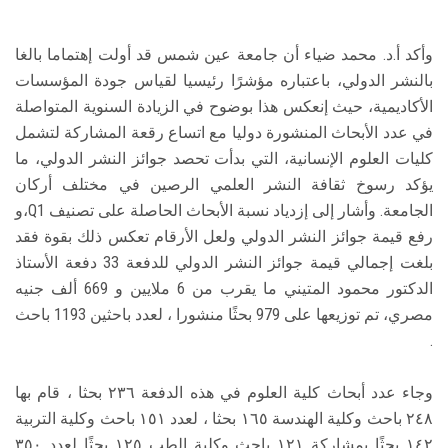
وأكد أ.د. محمد ضياء أن جامعة عين شمس قد أولت إهتماما بالغا
بالنشر الدولي، باعتباره مؤشرًا رئيسيا لقياس جودة المؤسسات
الأكاديمية، حيث إنعكس هذا بوضوح في الزيادة السنوية المتواصلة
في عدد الأبحاث المنشورة دوليا مع اتساع رقعة المشاركة لتشمل
كليات العلوم الإنسانية، التي بدأت تحصد جوائز النشر الدولي، ما
يؤكد رسوخ ثقافة النشر العلمي الرصين في مختلف أركان
الجامعة. وأشار إلى إزدياد نسبة الأبحاث الحاصلة على تصنيف Q1،و
رفع قيمة جوائز النشر الدولي ولعل الأرقام تعكس ذلك بقوة فقد
بلغت إجمالي قيمة جوائز النشر الدولي للدفعة 33 دفعة الأستاذ
الدكتور محمود المتيني ما يقرب من 6 ملايين و 669 ألف جنيه
مصري، تم توزيعها على 979 بحثًا منشورا ، لعدد باحثين 1193 باحث
.
وجاء عدد أبحاث كلية العلوم في هذه الدفعة ٢٣٦ بحثا ، قام بها
٢٤٨ باحث وكلية الهندسة ١٦٥ بحثا ، لعدد ١٥١ باحث وكلية التربية
١٤٢ بحثًا بمشاركة ١٢١ باحث وكلية الطب ١٢٥ بحثًا لعدد ٣٥٠