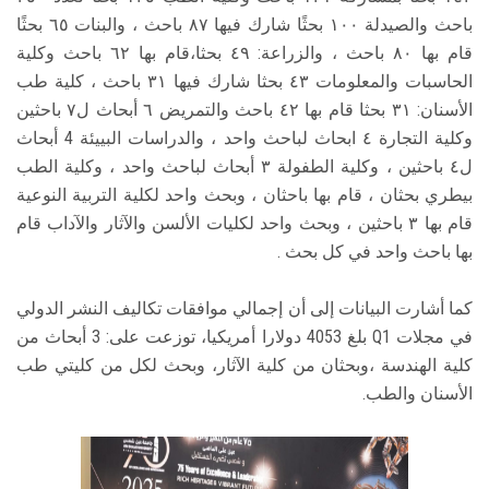
باحث والصيدلة ١٠٠ بحثًا شارك فيها ٨٧ باحث ، والبنات ٦٥ بحثًا
قام بها ٨٠ باحث ، والزراعة: ٤٩ بحثا،قام بها ٦٢ باحث وكلية
الحاسبات والمعلومات ٤٣ بحثا شارك فيها ٣١ باحث ، كلية طب
الأسنان: ۳۱ بحثا قام بها ٤٢ باحث والتمريض ٦ أبحاث ل٧ باحثين
وكلية التجارة ٤ ابحاث لباحث واحد ، والدراسات البييئة 4 أبحاث
ل٤ باحثين ، وكلية الطفولة ٣ أبحاث لباحث واحد ، وكلية الطب
بيطري بحثان ، قام بها باحثان ، وبحث واحد لكلية التربية النوعية
قام بها ٣ باحثين ، وبحث واحد لكليات الألسن والآثار والآداب قام
بها باحث واحد في كل بحث .
كما أشارت البيانات إلى أن إجمالي موافقات تكاليف النشر الدولي
في مجلات Q1 بلغ 4053 دولارا أمريكيا، توزعت على: 3 أبحاث من
كلية الهندسة ،وبحثان من كلية الآثار، وبحث لكل من كليتي طب
الأسنان والطب.