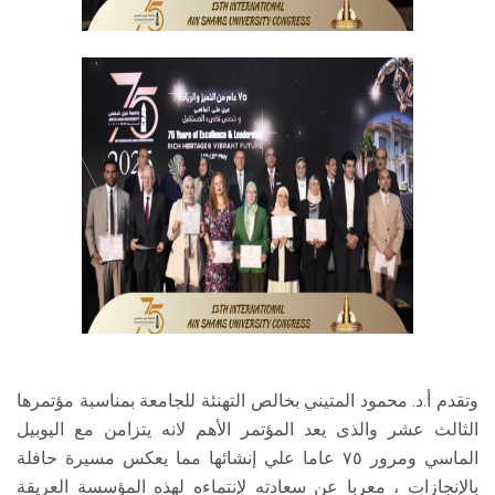
وتقدم أ.د. محمود المتيني بخالص التهنئة للجامعة بمناسبة مؤتمرها
الثالث عشر والذى يعد المؤتمر الأهم لانه يتزامن مع اليوبيل
الماسي ومرور ٧٥ عاما علي إنشائها مما يعكس مسيرة حافلة
بالإنجازات ، معربا عن سعادته لإنتماءه لهذه المؤسسة العريقة