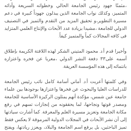
،مثمنًا جهود رئيس الجامعة الحالي وخطواته السريعة وأدائه
المتميز، وكذلك نواب الجامعة الذين يبذلون جهوداً كبيرة في دعم
مسيرة التطوير،و تحقيق المزيد من التقدم والتميز في التصنيف
الدولي للجامعة ،مشيدا بزيادة عدد الأبحاث والإنتاج العلمي المتزايد
فى كافه المجالات كماً والمتميز كيفاً.
وأخيرا قدم أ.د. محمود المتيني الشكر لهذه اللافتة الكريمة بإطلاق
أسمه على٣٣ دفعة النشر الدولي ،معربا عن فخره واعتزازه
بانتمائه إلى هذه المؤسسة العريقة.
وفي كلمتها أعربت أ.د. أماني أسامة كامل نائب رئيس الجامعة
للدراسات العليا والبحوث عن فخرها واعتزازها بوجودها بين علماء
جامعة عين شمس، مؤكدة أنهم يمثلون الركيزة الأساسية للجامعة
ومصدر قوتها ونجاحها، لما يحققونه من إنجازات تسهم في رفع
مكانة الجامعة وتعزيز مسيرة العلم والمعرفة. كما أشارت سيادتها
إلى أن نشر الأبحاث في المجلات الدولية المرموقة لا يعكس فقط
تميز الباحثين، بل يرفع اسم الجامعة والبلاد، ويعزز ريادتها، ويفتح