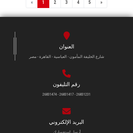
«
1
2
3
4
5
»
العنوان
شارع الخليفة المأمون - العباسية - القاهرة - مصر
رقم التليفون
26831231 - 26831417 - 26831474
البريد الإلكتروني
أرسل استفسارك.