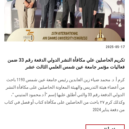
الطلاب
هيئة التدريس
الدراسات العليا
2025-05-17
الخريجين
تكريم الحاصلين علي مكافأة النشر الدولي الدفعة رقم 33 ضمن
الموظفون
فعاليات مؤتمر جامعة عين شمس العلمي الثالث عشر
كرم أ. د. محمد ضياء زين العابدين رئيس جامعة عين شمس 1193 باحث
الزائـرون
من أعضاء هيئة التدريس والهيئة المعاونة الحاصلين على مكافأة النشر
الدولي الدفعة رقم 33 والتي أطلق عليها إسم "أ.د.محمود المتيني "،
سجل الان
وكذلك كرم ٢٧ باحث من الحاصلين على مكأفاة كتاب أو فصل في كتاب
من دفعة يناير 2024