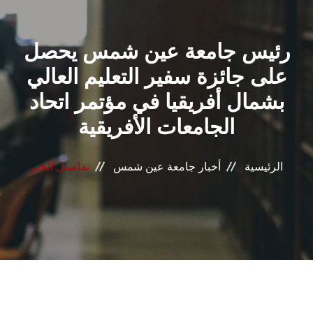
القطاعـات
رئيس جامعة عين شمس يحصل
الشئون الأكاديمية
على جائزة سفير التعليم العالي
البحث العلمي
بشمال أفريقيا في مؤتمر اتحاد
الجامعات الأفريقية
الرعاية الصحية
المراكز والوحدات
الرئيسية
أخبار جامعة عين شمس
تفاصيل الخبر
الأنظمة الذكية
الإعلام
تواصل معنا