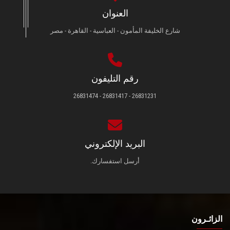
العنوان
شارع الخليفة المأمون - العباسية - القاهرة - مصر
رقم التليفون
26831231 - 26831417 - 26831474
البريد الإلكتروني
أرسل استفسارك.
الزائـرون