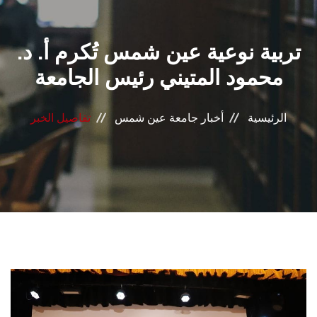
القطاعـات
تربية نوعية عين شمس تُكرم أ. د.
الشئون الأكاديمية
محمود المتيني رئيس الجامعة
البحث العلمي
الرئيسية
أخبار جامعة عين شمس
تفاصيل الخبر
الرعاية الصحية
المراكز والوحدات
الأنظمة الذكية
الإعلام
تواصل معنا