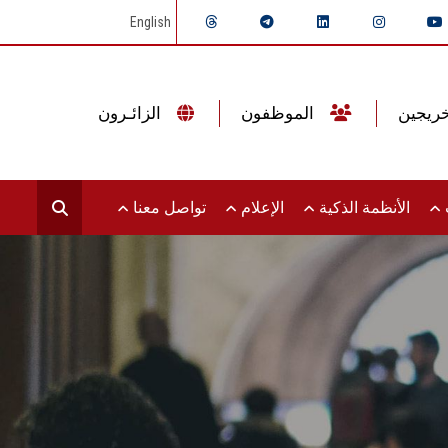
English
الموظفون
الزائـرون
ت
الأنظمة الذكية
الإعلام
تواصل معنا