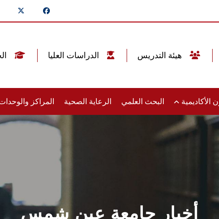
هيئة التدريس
الدراسات العليا
الخريجين
 الأكاديمية
البحث العلمي
الرعاية الصحية
المراكز والوحدا
أخبار جامعة عين شمس