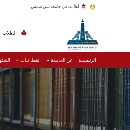
أهلاً بك في جامعة عين شمس
الطلاب
الرئيسيـة
عن الجامعة
القطاعـات
الشئون