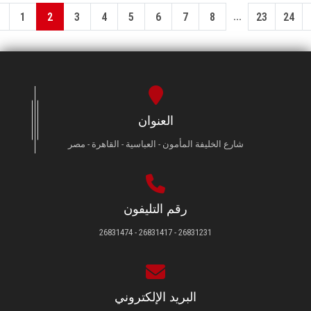
...
1
2
3
4
5
6
7
8
23
24
العنوان
شارع الخليفة المأمون - العباسية - القاهرة - مصر
رقم التليفون
26831231 - 26831417 - 26831474
البريد الإلكتروني