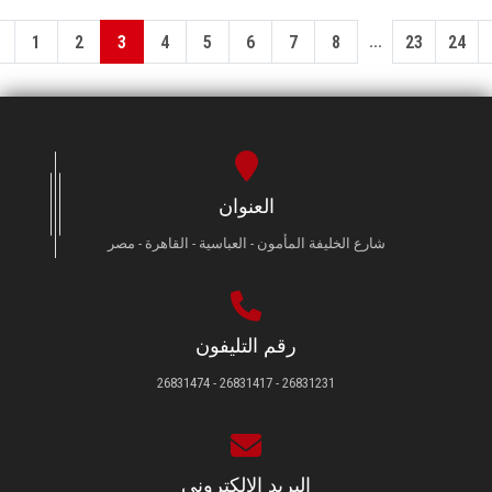
...
1
2
3
4
5
6
7
8
23
24
العنوان
شارع الخليفة المأمون - العباسية - القاهرة - مصر
رقم التليفون
26831231 - 26831417 - 26831474
البريد الإلكتروني