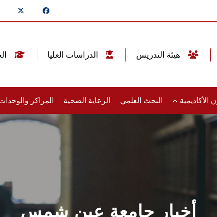
هيئة التدريس
الدراسات العليا
الخريجين
 الأكاديمية
البحث العلمي
الرعاية الصحية
المراكز والوحدا
أخبار جامعة عين شمس