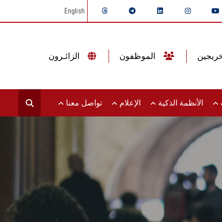
English
الموظفون
الزائـرون
ت
الأنظمة الذكية
الإعلام
تواصل معنا