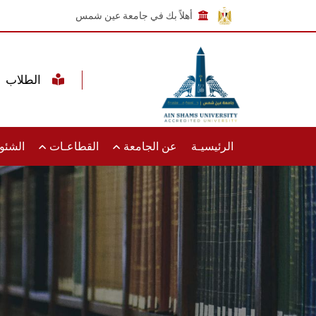
أهلاً بك في جامعة عين شمس
الطلاب
الرئيسيـة
عن الجامعة
القطاعـات
الشئون