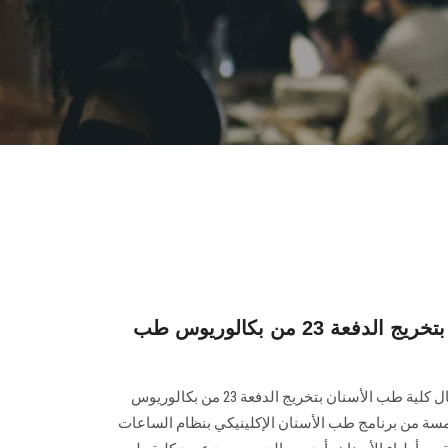
أسنان عين شمس تحتفل بتخريج الدفعة 23 من بكالوريوس طب
شهد رئيس جامعة عين شمس احتفال كلية طب ‏الأسنان بتخريج الدفعة 23 من بكالوريوس
سة من برنامج ‏طب الأسنان الإكلينيكي بنظام الساعات