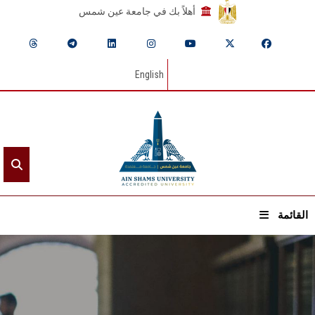
أهلاً بك في جامعة عين شمس
English
القائمة
الرئيسيـة
عن الجامعة