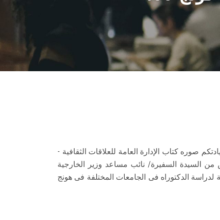
كم صوره كتاب الإدارة العامة للعلاقات الثقافية -
ارد فى 19/11/2024 والمتضمن ما ورد لأمانة المجلس من السيدة السفيرة/ نائب مساعد وزير الخارجية
لمى والجامعات بشأن المخاطبات الواردة من مجلس المنح البحثية بهونج كونج للإعلان عن عدد (400) منحة لدراسة الدكتوراه فى الجامعات المختلفة فى هونج