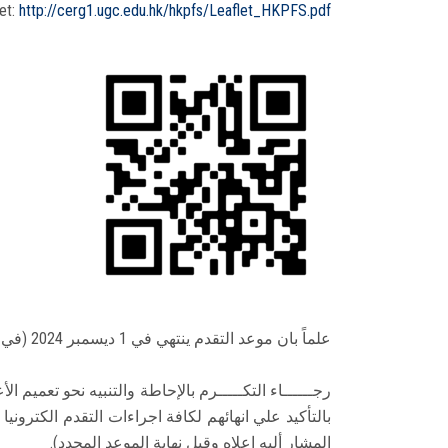
et:
http://cerg1.ugc.edu.hk/hkpfs/Leaflet_HKPFS.pdf
علماً بان موعد التقدم ينتهي في 1 ديسمبر 2024 (في تمام الساعة السادسة فجرا بمواعيد القاهرة).
رجــــــاء التكـــــرم بالإحاطة والتنبيه نحو تعميم ا
بالتأكيد علي انهائهم لكافة اجراءات التقدم الكترون
المشار أليه اعلاه وقبل نهاية الموعد المحدد).