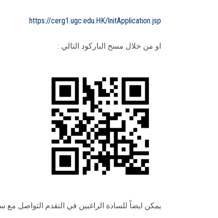
https://cerg1.ugc.edu.HK/lnitApplication.jsp
او من خلال مسح الباركود التالي :
يمكن ايضاً للسادة الراغبين في التقدم التواصل مع سكر