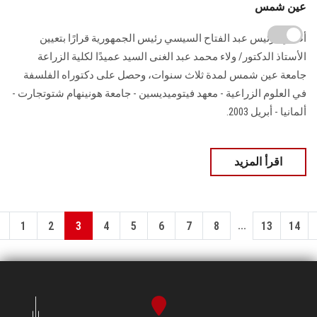
عين شمس
أصدر الرئيس عبد الفتاح السيسي رئيس الجمهورية قرارًا بتعيين
اﻷﺳﺘﺎذ الدكتور/ ولاء محمد ‏عبد الغنى السيد عميدًا لكلية الزراعة
جامعة عين شمس لمدة ثلاث سنوات، وحصل على دكتوراه الفلسفة
في العلوم الزراعية - معهد فيتوميديسين - جامعة هونينهام ‏شتوتجارت -
ألمانيا - أبريل 2003‏‎.‎
اقرأ المزيد
...
1
2
3
4
5
6
7
8
13
14