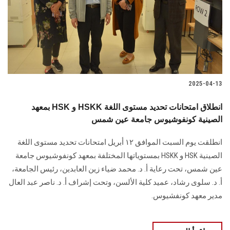
الطلاب
هيئة التدريس
الدراسات العليا
2025-04-13
الخريجين
بمعهد HSK و HSKK انطلاق امتحانات تحديد مستوى اللغة
الموظفون
الصينية كونفوشيوس جامعة عين شمس
انطلقت يوم السبت الموافق ١٢ أبريل امتحانات تحديد مستوى اللغة
الزائـرون
الصينية HSK و HSKK بمستوياتها المختلفة بمعهد كونفوشيوس جامعة
عين شمس، تحت رعاية أ. د. محمد ضياء زين العابدين، رئيس الجامعة،
سجل الان
أ. د. سلوى رشاد، عميد كلية الألسن، وتحت إشراف أ. د. ناصر عبد العال
مدير معهد كونفشيوس.