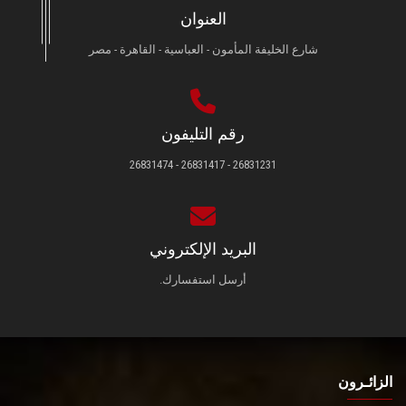
العنوان
شارع الخليفة المأمون - العباسية - القاهرة - مصر
رقم التليفون
26831231 - 26831417 - 26831474
البريد الإلكتروني
أرسل استفسارك.
الزائـرون