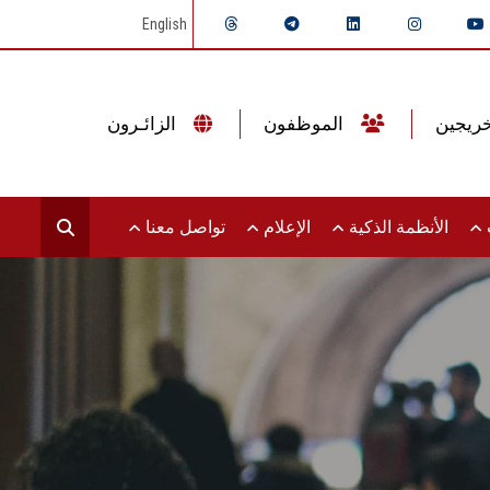
English
الموظفون
الزائـرون
ت
الأنظمة الذكية
الإعلام
تواصل معنا