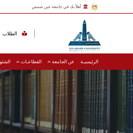
أهلاً بك في جامعة عين شمس
الطلاب
الرئيسيـة
عن الجامعة
القطاعـات
الشئون