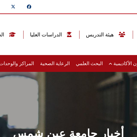
هيئة التدريس
الدراسات العليا
الخريجين
 الأكاديمية
البحث العلمي
الرعاية الصحية
المراكز والوحدا
أخبار جامعة عين شمس