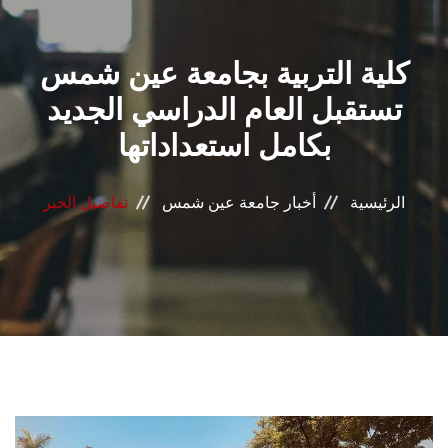
القطاعـات
كلية التربية بجامعة عين شمس
الشئون الأكاديمية
تستقبل العام الدراسي الجديد
البحث العلمي
بكامل استعداداتها
الرعاية الصحية
الرئيسية
أخبار جامعة عين شمس
تفاصيل الخبر
المراكز والوحدات
الأنظمة الذكية
الإعلام
تواصل معنا