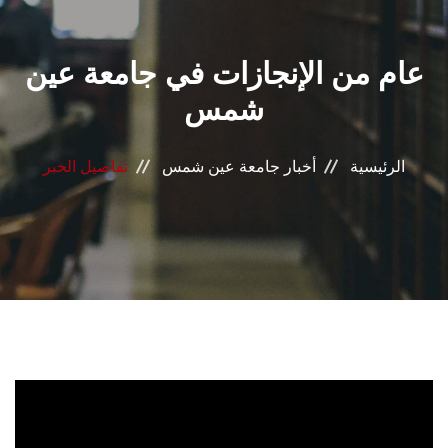
القطاعـات
عام من الإنجازات في جامعة عين
الشئون الأكاديمية
شمس
البحث العلمي
الرئيسية
أخبار جامعة عين شمس
تفاصيل الخبر
الرعاية الصحية
المراكز والوحدات
الأنظمة الذكية
الإعلام
تواصل معنا