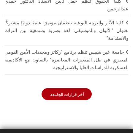
كلية الحقوق تنظم حفل تأبين الأستاذ الدكتور حمدي
عبدالرحمن
كليتا الآثار والتربية النوعية تنظمان مؤتمرًا علميًا دوليًا مشتركًا
بعنوان "الألوان والموسيقى: لغة بصرية وسمعية بين التراث
والاستدامة"
جامعة عين شمس تنظم برنامج "ركائز ومحددات الأمن القومي
المصري في ظل المتغيرات المعاصرة" بالتعاون مع الأكاديمية
العسكرية للدراسات العليا والاستراتيجية
أخر قرارات الجامعة