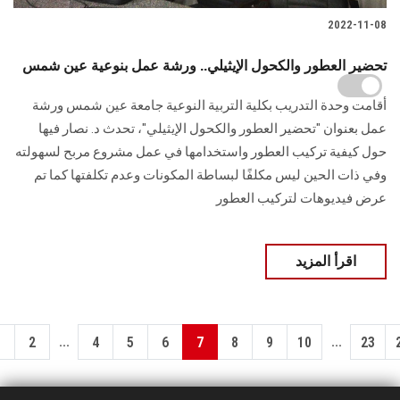
2022-11-08
تحضير العطور والكحول الإيثيلي.. ورشة عمل بنوعية عين شمس
أقامت وحدة التدريب بكلية التربية النوعية جامعة عين شمس ورشة
عمل بعنوان "تحضير العطور والكحول الإيثيلي"، تحدث د. نصار فيها
حول كيفية تركيب العطور واستخدامها في عمل مشروع مربح لسهولته
وفي ذات الحين ليس مكلفًا لبساطة المكونات وعدم تكلفتها كما تم
عرض فيديوهات لتركيب العطور
اقرأ المزيد
...
...
1
2
4
5
6
7
8
9
10
23