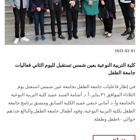
الطلاب
هيئة التدريس
الدراسات العليا
2023-02-01
الخريجين
كلية التربية النوعية بعين شمس تستقبل لليوم الثاني فعاليات
الموظفون
جامعة الطفل
في إطار فاعليات جامعة الطفل بجامعة عين شمس استقبل يوم
الزائـرون
الثلاثاء الموافق ٣١ يناير، أ. د. أسامة السيد عميد كلية التربية النوعية
بالجامعة وأ. د. أماني حنفي عميد الكلية السابق ومنسق برنامج جامعة
سجل الان
الطفل بكلية التربية النوعية، وفود أطفال جامعة الطفل والبالغ عددهم
حوالي ٨٠طفل وطفلة