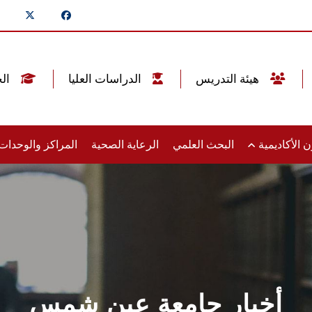
هيئة التدريس
الدراسات العليا
الخريجين
 الأكاديمية
البحث العلمي
الرعاية الصحية
المراكز والوحدا
أخبار جامعة عين شمس