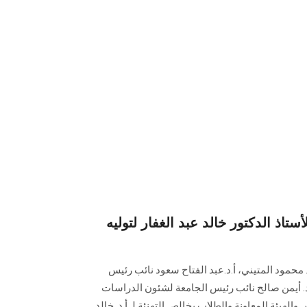
اذ الدكتور خالد عبد الغفار لتوليه
محمود المتيني، أ.د.عبد الفتاح سعود نائب رئيس
د. أيمن صالح نائب رئيس الجامعة لشئون الدراسات
والهيئة المعاونة والطلاب بخالص التهنئة لـ أ.د. خالد