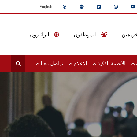
English
الموظفون
الزائـرون
ت
الأنظمة الذكية
الإعلام
تواصل معنا