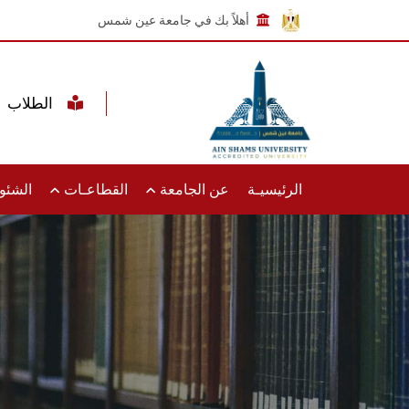
أهلاً بك في جامعة عين شمس
الطلاب
الرئيسيـة
عن الجامعة
القطاعـات
الشئون