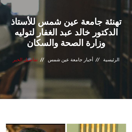
القطاعـات
تهنئة جامعة عين شمس للأستاذ
الشئون الأكاديمية
الدكتور خالد عبد الغفار لتوليه
البحث العلمي
وزارة الصحة والسكان
الرعاية الصحية
الرئيسية
أخبار جامعة عين شمس
تفاصيل الخبر
المراكز والوحدات
الأنظمة الذكية
الإعلام
تواصل معنا