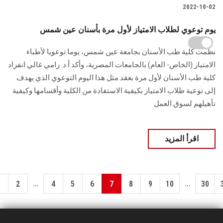
2022-10-02
يوم توعوي لطلاب الامتياز لأول مرة بأسنان عين شمس
نظمت كلية طب الأسنان بجامعة عين شمس، يوما توعويا لأطباء
الامتياز (الخاص- العام) بالجامعات المصرية، وأكد أ.د. رامي غالي انفراد
كلية طب الأسنان لأول مرة بعقد مثل هذا اليوم التوعوي الذي يهدف
إلى توعية طلاب الامتياز بكيفية الاستفادة من الكلية وأقسامها وكيفية
تأهيلهم لسوق العمل
اقرأ المزيد
...
...
1
2
4
5
6
7
8
9
10
30