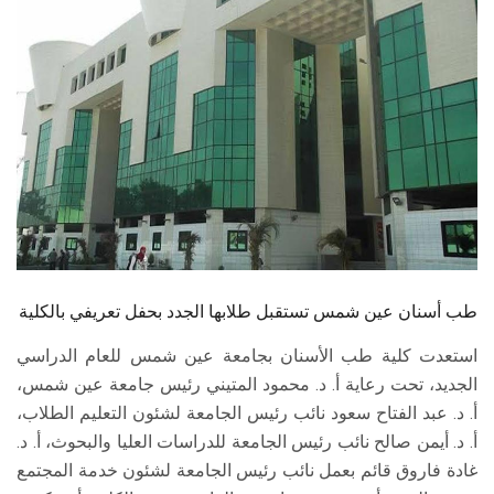
الطلاب
هيئة التدريس
الدراسات العليا
الخريجين
الموظفون
الزائـرون
طب أسنان عين شمس تستقبل طلابها الجدد بحفل تعريفي بالكلية
استعدت كلية طب الأسنان بجامعة عين شمس للعام الدراسي
سجل الان
الجديد، تحت رعاية أ. د. محمود المتيني رئيس جامعة عين شمس،
أ. د. عبد الفتاح ‏سعود نائب رئيس الجامعة لشئون التعليم الطلاب،
أ. د. أيمن صالح نائب رئيس الجامعة للدراسات العليا والبحوث، أ. د.
غادة فاروق قائم بعمل نائب رئيس الجامعة لشئون خدمة المجتمع