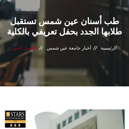
القطاعـات
طب أسنان عين شمس تستقبل
الشئون الأكاديمية
طلابها الجدد بحفل تعريفي بالكلية
البحث العلمي
الرئيسية
أخبار جامعة عين شمس
تفاصيل الخبر
الرعاية الصحية
المراكز والوحدات
الأنظمة الذكية
الإعلام
تواصل معنا