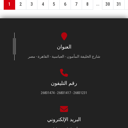
...
1
2
3
4
5
6
7
8
30
31
العنوان
شارع الخليفة المأمون - العباسية - القاهرة - مصر
رقم التليفون
26831231 - 26831417 - 26831474
البريد الإلكتروني