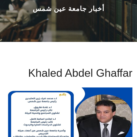
القطاعـات
أخبار جامعة عين شمس
الشئون الأكاديمية
البحث العلمي
الرعاية الصحية
Khaled Abdel Ghaffar
المراكز والوحدات
الأنظمة الذكية
الإعلام
تواصل معنا