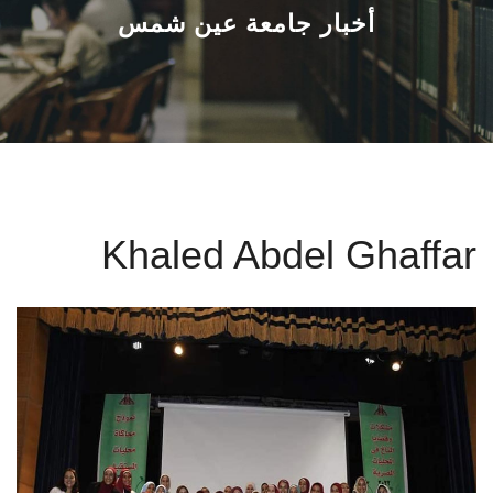
القطاعـات
أخبار جامعة عين شمس
الشئون الأكاديمية
البحث العلمي
الرعاية الصحية
Khaled Abdel Ghaffar
المراكز والوحدات
الأنظمة الذكية
الإعلام
تواصل معنا