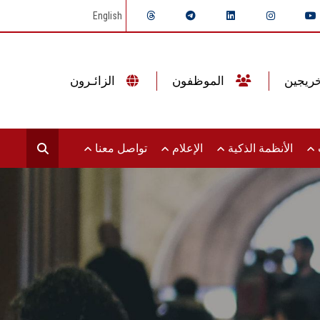
English
الموظفون
الزائـرون
ت
الأنظمة الذكية
الإعلام
تواصل معنا