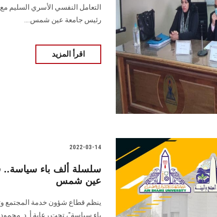
التعامل النفسي الأسري السليم مع 
رئيس جامعة عين شمس....
اقرأ المزيد
2022-03-14
سلسلة ألف باء سياسة.. ف
عين شمس
ينظم قطاع شؤون خدمة المجتمع وتنمي
باء سياسة"، تحت رعاية أ. د. محمود 