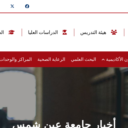
هيئة التدريس
الدراسات العليا
الخريجين
 الأكاديمية
البحث العلمي
الرعاية الصحية
المراكز والوحدا
أخبار جامعة عين شمس