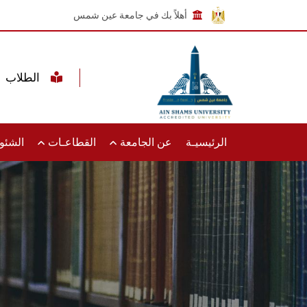
أهلاً بك في جامعة عين شمس
الطلاب
الرئيسيـة
عن الجامعة
القطاعـات
الشئون