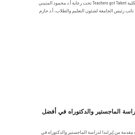
المسابقة السنوية لمواهب طلاب الكلية Teachers got Talent تحت رعاية أ.د.محمود المتيني
 نائب رئيس الجامعة لشئون التعليم والطلاب، أ.د.حازم
دراسة الماجستير والدكتوراه في أفضل
مقدمة من إيرلندا لدراسة الماجستير والدكتوراه في