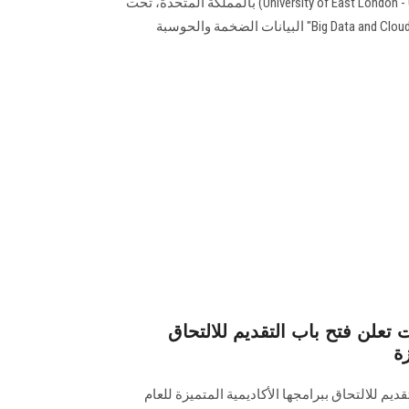
التي تنظمها جامعة شرق لندن (University of East London - UEL) بالمملكة المتحدة، تحت
عنوان "Big Data and Cloud Computing for Smart Cities" البيانات الضخمة والحوسبة
 تعلن فتح باب التقديم للالتحاق
زة
ديم للالتحاق ببرامجها الأكاديمية المتميزة للعام