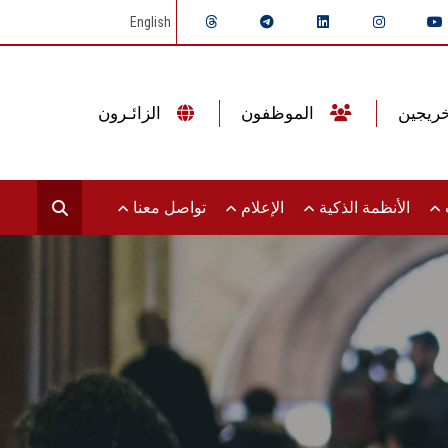
English
الموظفون
الزائـرون
ت
الأنظمة الذكية
الإعلام
تواصل معنا