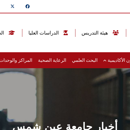
هيئة التدريس
الدراسات العليا
الخريجين
 الأكاديمية
البحث العلمي
الرعاية الصحية
المراكز والوحدا
أخبار جامعة عين شمس