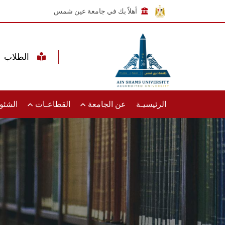
أهلاً بك في جامعة عين شمس
الطلاب
الرئيسيـة
عن الجامعة
القطاعـات
الشئون